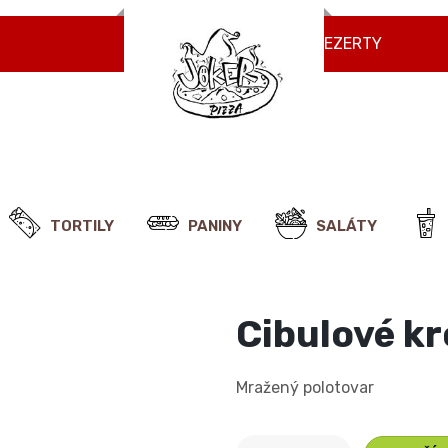
NÁPOJE
ZMRZLINY
DEZERTY
TORTILY
PANINY
SALÁTY
Cibulové kr
Mražený polotovar