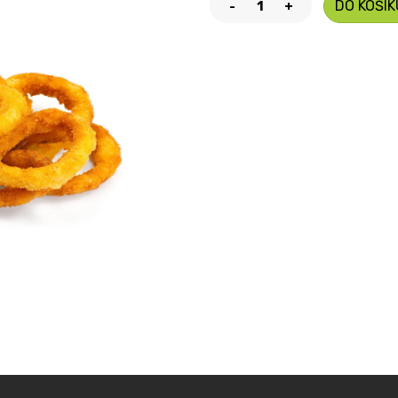
DO KOŠÍK
-
+