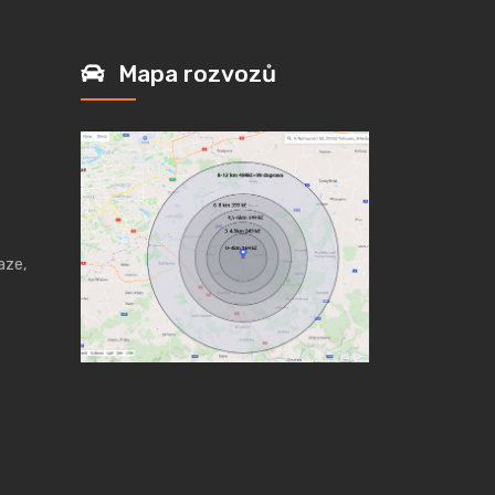
Mapa rozvozů
aze,