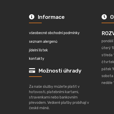
Informace
O
ROZ
všeobecné obchodní podmínky
pondělí
seznam alergenů
úterý 1
jídelní lístek
středa 
kontakty
čtvrtek
pátek 1
Možnosti úhrady
sobota 
neděle 
Za naše služby můžete platit v
hotovosti, platebními kartami,
stravenkami nebo bankovním
převodem. Veškeré platby probíhají v
české měně.