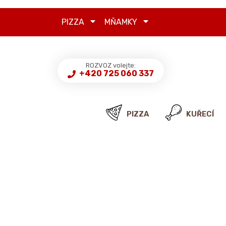
PIZZA
MŇAMKY
ROZVOZ volejte:
+420 725 060 337
PIZZA
KUŘECÍ