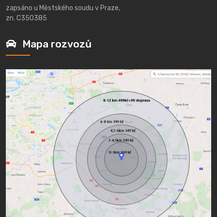
zapsáno u Městského soudu v Praze,
zn. C350385
Mapa rozvozů