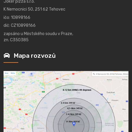
Joker pizza s.r.o.
K Nemocnici 50, 251 62 Tehovec
ičo: 10898166
dič: CZ10898166
zapsáno u Městského soudu v Praze,
zn. C350385
Mapa rozvozů