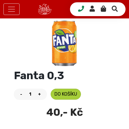
Fanta 0,3
DO KOŠÍKU
-
+
40,- Kč