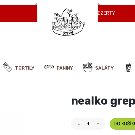
NÁPOJE
ZMRZLINY
DEZERTY
TORTILY
PANINY
SALÁTY
nealko gre
DO KOŠÍK
-
+