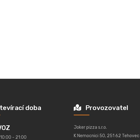
tevírací doba
Provozovatel
VOZ
Joker pizza s.r.o.
K Nemocnici 50, 251 62 Tehovec
 10:00 - 21:00