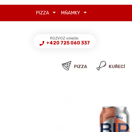
PIZZA
MŇAMKY
ROZVOZ volejte:
+420 725 060 337
PIZZA
KUŘECÍ