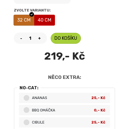
ZVOLTE VARIANTU:
32 CM
40 CM
DO KOŠÍKU
-
+
219,- Kč
NĚCO EXTRA:
NO-CAT:
ANANAS
25,- Kč
BBQ OMÁČKA
0,- Kč
CIBULE
25,- Kč