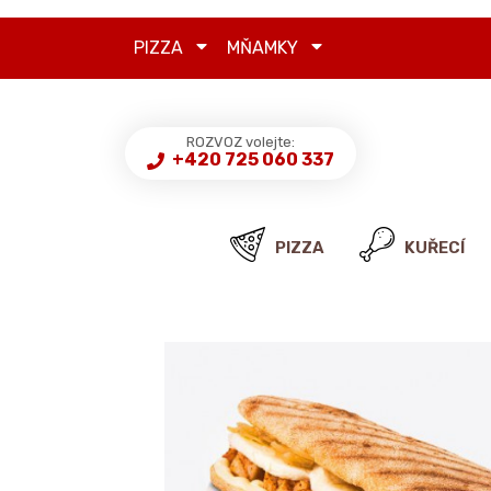
PIZZA
MŇAMKY
ROZVOZ volejte:
+420 725 060 337
PIZZA
KUŘECÍ