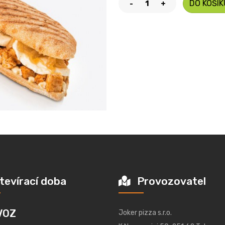
DO KOŠÍK
-
+
tevírací doba
Provozovatel
VOZ
Joker pizza s.r.o.