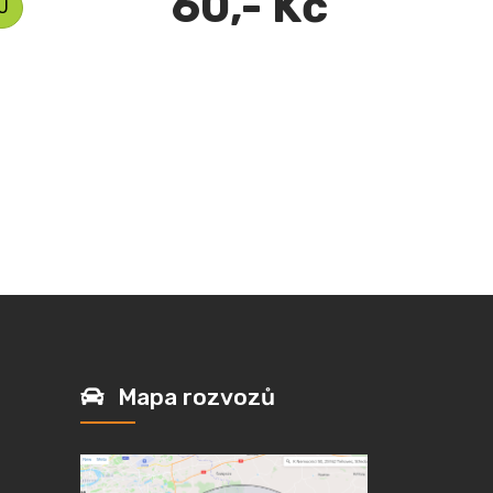
60,- Kč
U
Mapa rozvozů