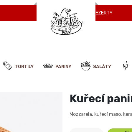
NÁPOJE
ZMRZLINY
DEZERTY
TORTILY
PANINY
SALÁTY
Kuřecí pani
Mozzarela, kuřecí maso, kar