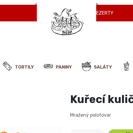
NÁPOJE
ZMRZLINY
DEZERTY
TORTILY
PANINY
SALÁTY
Kuřecí kuli
Mražený polotovar