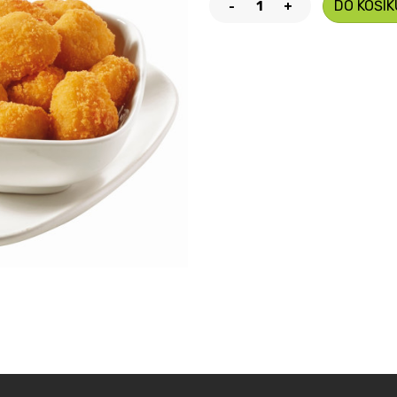
DO KOŠÍK
-
+