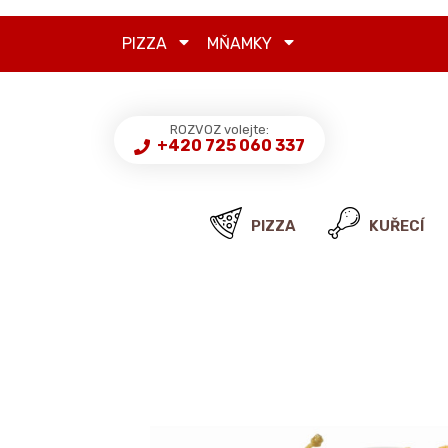
PIZZA
MŇAMKY
ROZVOZ volejte:
+420 725 060 337
PIZZA
KUŘECÍ