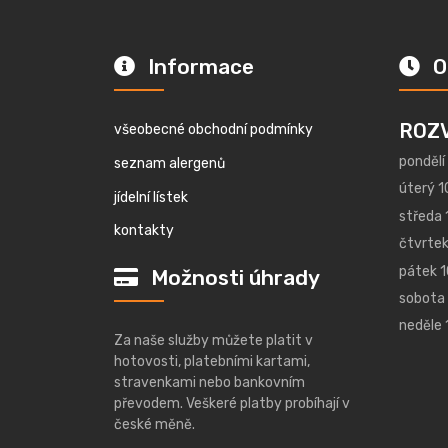
Informace
O
ROZ
všeobecné obchodní podmínky
pondělí
seznam alergenů
úterý 1
jídelní lístek
středa 
kontakty
čtvrtek
pátek 1
Možnosti úhrady
sobota 
neděle 
Za naše služby můžete platit v
hotovosti, platebními kartami,
stravenkami nebo bankovním
převodem. Veškeré platby probíhají v
české měně.