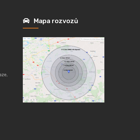
Mapa rozvozů
aze,