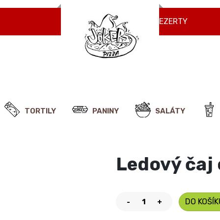
NÁPOJE
ZMRZLINY
DEZERTY
TORTILY
PANINY
SALÁTY
Ledový čaj c
DO KOŠÍK
-
+