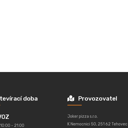
tevírací doba
Provozovatel
VOZ
Joker pizza s.r.o.
K Nemocnici 50, 251 62 Tehovec
 10:00 - 21:00