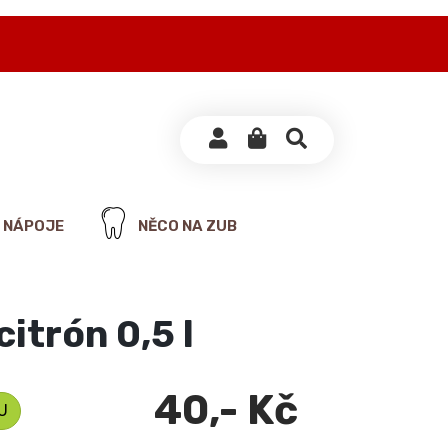
NÁPOJE
NĚCO NA ZUB
itrón 0,5 l
40,- Kč
U