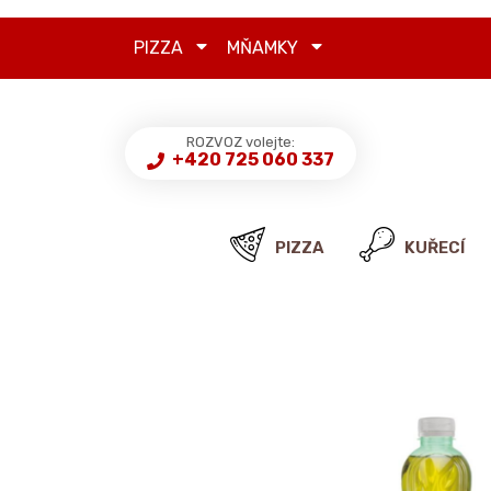
PIZZA
MŇAMKY
ROZVOZ volejte:
+420 725 060 337
PIZZA
KUŘECÍ