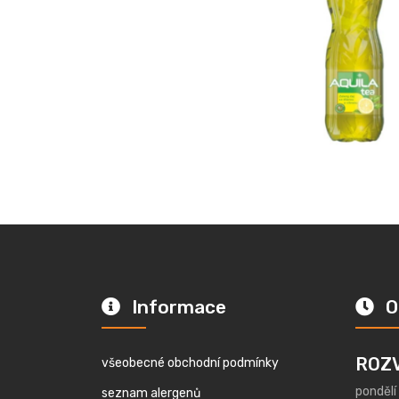
Informace
O
ROZ
všeobecné obchodní podmínky
pondělí
seznam alergenů