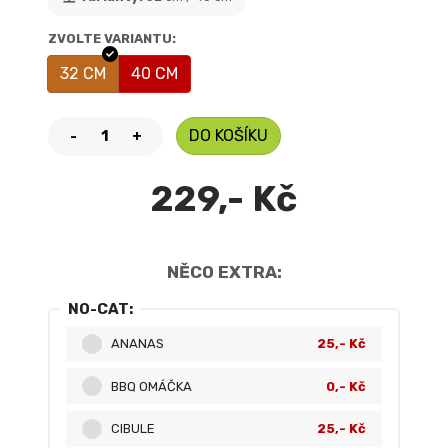
ZVOLTE VARIANTU:
32 CM
40 CM
DO KOŠÍKU
-
+
229,- Kč
NĚCO EXTRA:
NO-CAT:
ANANAS
25,- Kč
BBQ OMÁČKA
0,- Kč
CIBULE
25,- Kč