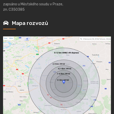
zapsáno u Městského soudu v Praze,
zn. C350385
Mapa rozvozů