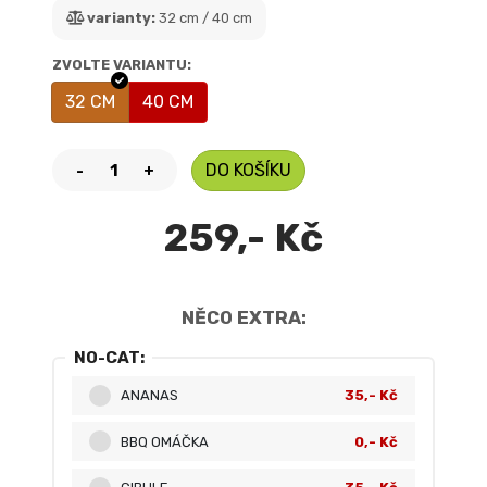
varianty:
32 cm / 40 cm
ZVOLTE VARIANTU:
32 CM
40 CM
DO KOŠÍKU
-
+
259,- Kč
NĚCO EXTRA:
NO-CAT:
ANANAS
35,- Kč
BBQ OMÁČKA
0,- Kč