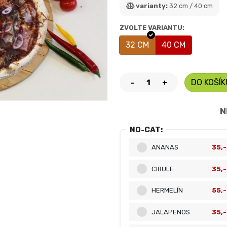
varianty:
32 cm / 40 cm
ZVOLTE VARIANTU:
32 CM
40 CM
DO KOŠÍK
-
+
N
NO-CAT:
ANANAS
35,-
CIBULE
35,-
HERMELÍN
55,-
JALAPENOS
35,-