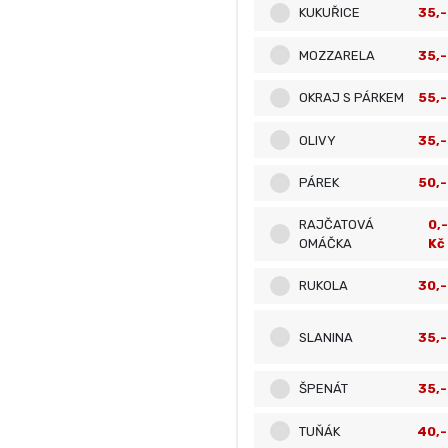
KUKUŘICE
35,-
MOZZARELA
35,-
OKRAJ S PÁRKEM
55,-
OLIVY
35,-
PÁREK
50,-
RAJČATOVÁ
0,-
OMÁČKA
Kč
RUKOLA
30,-
SLANINA
35,-
ŠPENÁT
35,-
TUŇÁK
40,-