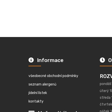
Informace
O
ROZ
všeobecné obchodní podmínky
pondělí
seznam alergenů
úterý 1
jídelní lístek
středa 
kontakty
čtvrtek
pátek 1