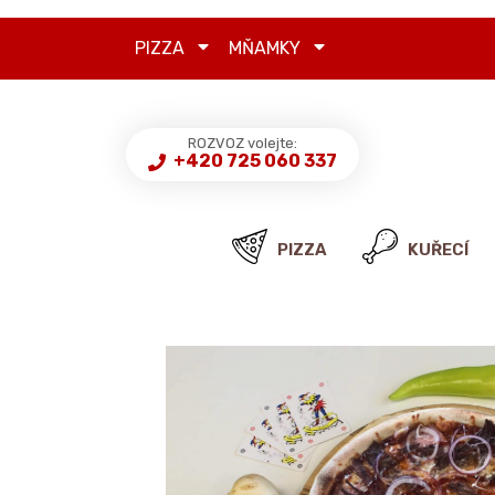
PIZZA
MŇAMKY
ROZVOZ volejte:
+420 725 060 337
PIZZA
KUŘECÍ