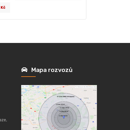
 Kč
Mapa rozvozů
aze,