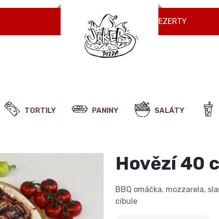
NÁPOJE
ZMRZLINY
DEZERTY
TORTILY
PANINY
SALÁTY
Hovězí 40 
BBQ omáčka, mozzarela, sla
cibule