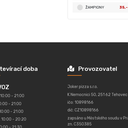
ŽAMPIONY
35,-
tevírací doba
Provozovatel
VOZ
Joker pizza s.r.o.
K Nemocnici 50, 251 62 Tehovec
 10:00 - 21:00
ičo: 10898166
0:00 - 21:00
dič: CZ10898166
10:00 - 21:00
zapsáno u Městského soudu v Pr
 10:00 - 20:20
zn. C350385
0:00 - 21:30