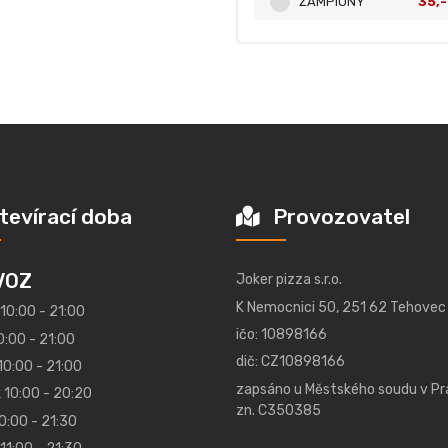
ŽAMPIONY
35,-
tevírací doba
Provozovatel
VOZ
Joker pizza s.r.o.
K Nemocnici 50, 251 62 Tehovec
 10:00 - 21:00
ičo: 10898166
0:00 - 21:00
dič: CZ10898166
10:00 - 21:00
zapsáno u Městského soudu v Pr
 10:00 - 20:20
zn. C350385
0:00 - 21:30