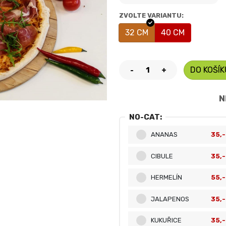
ZVOLTE VARIANTU:
32 CM
40 CM
DO KOŠÍK
-
+
N
NO-CAT:
ANANAS
35,-
CIBULE
35,-
HERMELÍN
55,-
JALAPENOS
35,-
KUKUŘICE
35,-