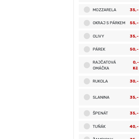
MOZZARELA
35,-
OKRAJ S PÁRKEM
55,-
OLIVY
35,-
PÁREK
50,-
RAJČATOVÁ
0,-
OMÁČKA
Kč
RUKOLA
30,-
SLANINA
35,-
ŠPENÁT
35,-
TUŇÁK
40,-