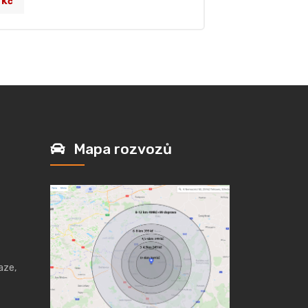
 Kč
Mapa rozvozů
aze,