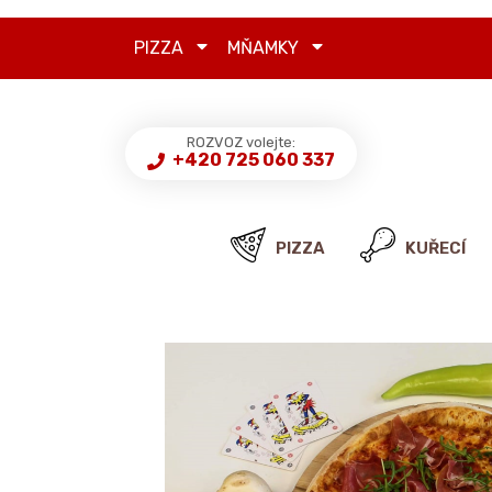
PIZZA
MŇAMKY
ROZVOZ volejte:
+420 725 060 337
PIZZA
KUŘECÍ