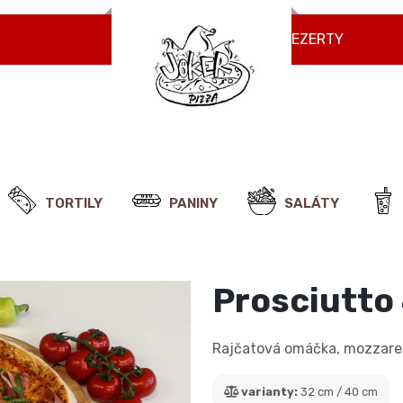
NÁPOJE
ZMRZLINY
DEZERTY
TORTILY
PANINY
SALÁTY
Prosciutto
Rajčatová omáčka, mozzarell
varianty:
32 cm / 40 cm